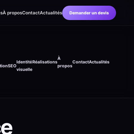
ns
À propos
Contact
Actualités
Demander un devis
À
Identité
Réalisations
Contact
Actualités
tion
SEO
propos
visuelle
ce