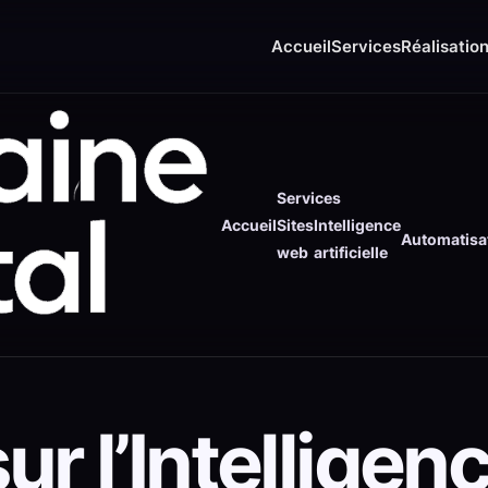
Accueil
Services
Réalisatio
Services
Accueil
Sites
Intelligence
Automatisa
web
artificielle
ur l’Intelligen