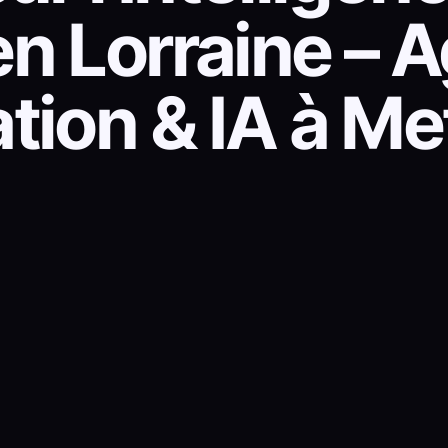
e en Lorraine –
ion & IA à Me