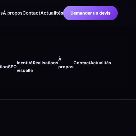
ns
À propos
Contact
Actualités
Demander un devis
À
Identité
Réalisations
Contact
Actualités
tion
SEO
propos
visuelle